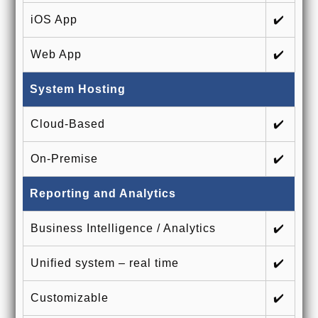
iOS App
✔️
Web App
✔️
System Hosting
Cloud-Based
✔️
On-Premise
✔️
Reporting and Analytics
Business Intelligence / Analytics
✔️
Unified system – real time
✔️
Customizable
✔️