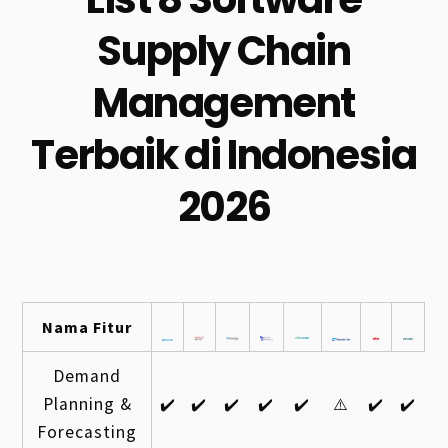
Supply Chain
Management
Terbaik di Indonesia
2026
Nama Fitur
Demand
Planning &
✔️
✔️
✔️
✔️
✔️
⚠️
✔️
✔️
Forecasting