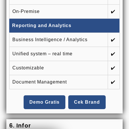
On-Premise
✔️
Reporting and Analytics
Business Intelligence / Analytics
✔️
Unified system – real time
✔️
Customizable
✔️
Document Management
✔️
Demo Gratis
Cek Brand
6. Infor