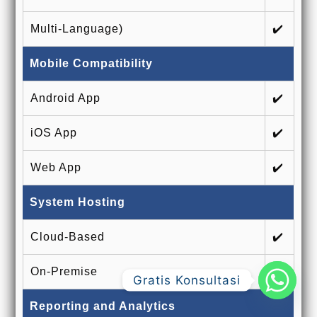
Multi-Language)
✔️
Mobile Compatibility
Android App
✔️
iOS App
✔️
Web App
✔️
System Hosting
Cloud-Based
✔️
On-Premise
✔️
Gratis Konsultasi
Reporting and Analytics