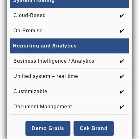
System Hosting
Cloud-Based
✔️
On-Premise
✔️
Reporting and Analytics
Business Intelligence / Analytics
✔️
Unified system – real time
✔️
Customizable
✔️
Document Management
✔️
Demo Gratis
Cek Brand