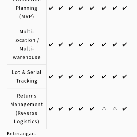
Planning
✔️
✔️
✔️
✔️
✔️
✔️
✔️
✔️
(MRP)
Multi-
location /
✔️
✔️
✔️
✔️
✔️
✔️
✔️
✔️
Multi-
warehouse
Lot & Serial
✔️
✔️
✔️
✔️
✔️
✔️
✔️
✔️
Tracking
Returns
Management
✔️
✔️
✔️
✔️
✔️
⚠️
⚠️
✔️
(Reverse
Logistics)
Keterangan: