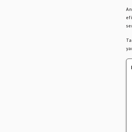
An
ef
se
Ta
ya