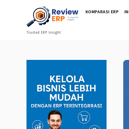
Skip
KOMPARASI ERP
I
to
content
Trusted ERP Insight