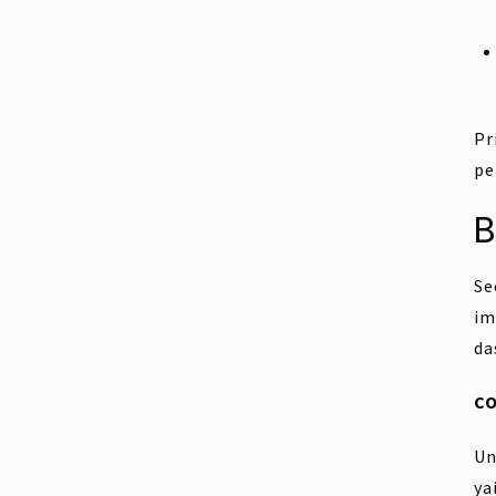
Pr
pe
Se
im
da
CO
Un
ya