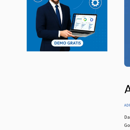
AD
Da
Go