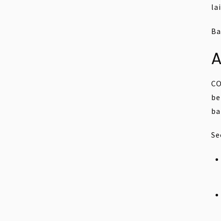
la
Ba
CO
be
ba
Se