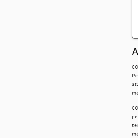
A
CO
Pe
at
me
CO
pe
te
me