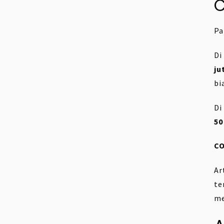
C
Pa
Di
ju
bi
Di
50
CO
Ar
te
me