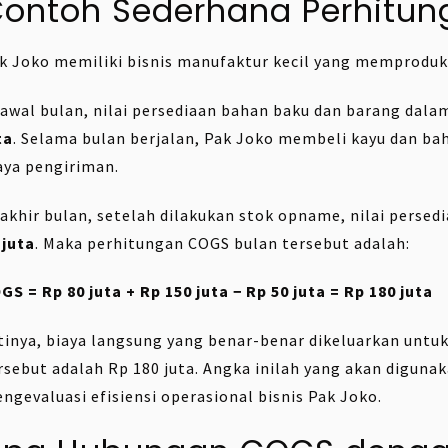
ontoh Sederhana Perhitu
k Joko memiliki bisnis manufaktur kecil yang memproduks
 awal bulan, nilai persediaan bahan baku dan barang dala
ta
. Selama bulan berjalan, Pak Joko membeli kayu dan ba
aya pengiriman.
 akhir bulan, setelah dilakukan stok opname, nilai persed
 juta
. Maka perhitungan COGS bulan tersebut adalah:
GS = Rp 80 juta + Rp 150 juta − Rp 50 juta = Rp 180 juta
tinya, biaya langsung yang benar-benar dikeluarkan untu
rsebut adalah Rp 180 juta. Angka inilah yang akan digun
ngevaluasi efisiensi operasional bisnis Pak Joko.