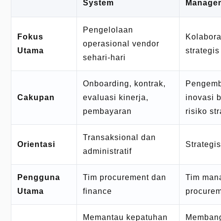
System
Manage
Pengelolaan
Fokus
Kolabor
operasional vendor
Utama
strategi
sehari-hari
Onboarding, kontrak,
Pengemb
Cakupan
evaluasi kinerja,
inovasi
pembayaran
risiko st
Transaksional dan
Orientasi
Strategi
administratif
Pengguna
Tim procurement dan
Tim man
Utama
finance
procurem
Memantau kepatuhan
Membang