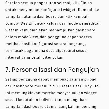
Setelah semua pengaturan selesai, klik Finish
untuk menyimpan konfigurasi widget. Kembali ke
tampilan utama dashboard dan klik kembali
tombol Design untuk keluar dari mode pengeditan.
Sistem kemudian akan menampilkan dashboard
dalam mode View, dan pengguna dapat segera
melihat hasil konfigurasi secara langsung,
termasuk bagaimana data diperbarui sesuai
interval yang telah ditentukan.
7. Personalisasi dan Pengujian
Setiap pengguna dapat membuat salinan pribadi
dari dashboard melalui fitur Create User Copy. Hal
ini memungkinkan mereka menyesuaikan widget
sesuai kebutuhan individu tanpa mengubah
tampilan dashboard utama. Langkah ini penting