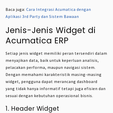
Baca juga:
Cara Integrasi Acumatica dengan
Aplikasi 3rd Party dan Sistem Bawaan
Jenis-Jenis Widget di
Acumatica ERP
Setiap jenis widget memiliki peran tersendiri dalam
menyajikan data, baik untuk keperluan analisis,
pelacakan performa, maupun navigasi sistem.
Dengan memahami karakteristik masing-masing
widget, pengguna dapat merancang dashboard
yang tidak hanya informatif tetapi juga efisien dan
sesuai dengan kebutuhan operasional bisnis.
1. Header Widget