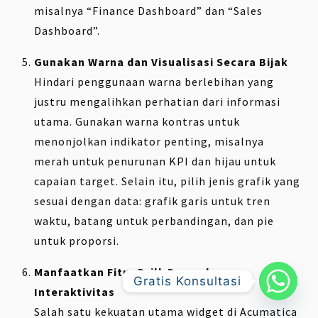
misalnya “Finance Dashboard” dan “Sales
Dashboard”.
Gunakan Warna dan Visualisasi Secara Bijak
Hindari penggunaan warna berlebihan yang
justru mengalihkan perhatian dari informasi
utama. Gunakan warna kontras untuk
menonjolkan indikator penting, misalnya
merah untuk penurunan KPI dan hijau untuk
capaian target. Selain itu, pilih jenis grafik yang
sesuai dengan data: grafik garis untuk tren
waktu, batang untuk perbandingan, dan pie
untuk proporsi.
Manfaatkan Fitur Drill-Down dan
Gratis Konsultasi
Interaktivitas
Salah satu kekuatan utama widget di Acumatica