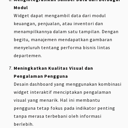
Modul
Widget dapat mengambil data dari modul
keuangan, penjualan, atau inventori dan
menampilkannya dalam satu tampilan. Dengan
begitu, manajemen mendapatkan gambaran
menyeluruh tentang performa bisnis lintas
departemen.
Meningkatkan Kualitas Visual dan
Pengalaman Pengguna
Desain dashboard yang menggunakan kombinasi
widget interaktif menciptakan pengalaman
visual yang menarik. Hal ini membantu
pengguna tetap fokus pada indikator penting
tanpa merasa terbebani oleh informasi
berlebih.