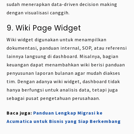
sudah menerapkan data-driven decision making
dengan visualisasi canggih.
9. Wiki Page Widget
Wiki widget digunakan untuk menampilkan
dokumentasi, panduan internal, SOP, atau referensi
lainnya langsung di dashboard. Misalnya, bagian
keuangan dapat menambahkan wiki berisi panduan
penyusunan laporan bulanan agar mudah diakses
tim. Dengan adanya wiki widget, dashboard tidak
hanya berfungsi untuk analisis data, tetapi juga
sebagai pusat pengetahuan perusahaan.
Baca juga:
Panduan Lengkap Migrasi ke
Acumatica untuk Bisnis yang Siap Berkembang