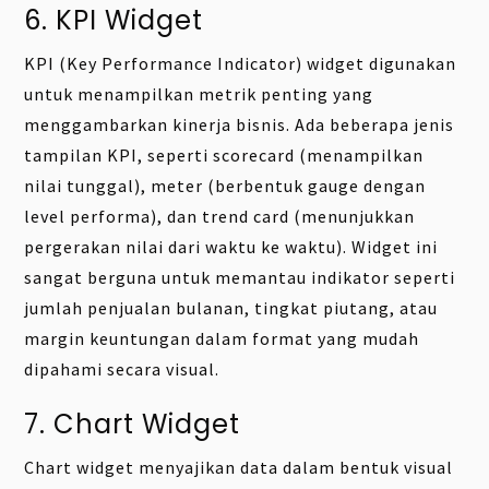
6. KPI Widget
KPI (Key Performance Indicator) widget digunakan
untuk menampilkan metrik penting yang
menggambarkan kinerja bisnis. Ada beberapa jenis
tampilan KPI, seperti scorecard (menampilkan
nilai tunggal), meter (berbentuk gauge dengan
level performa), dan trend card (menunjukkan
pergerakan nilai dari waktu ke waktu). Widget ini
sangat berguna untuk memantau indikator seperti
jumlah penjualan bulanan, tingkat piutang, atau
margin keuntungan dalam format yang mudah
dipahami secara visual.
7. Chart Widget
Chart widget menyajikan data dalam bentuk visual