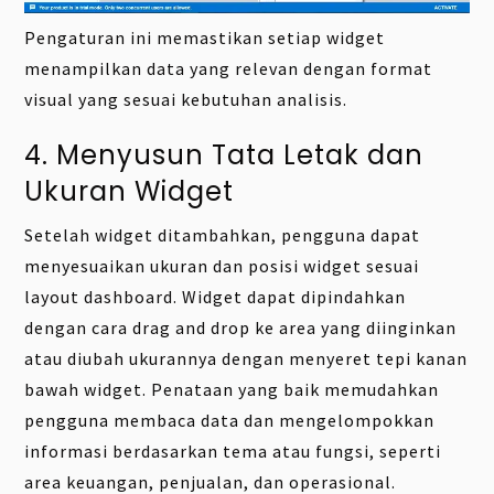
Pengaturan ini memastikan setiap widget
menampilkan data yang relevan dengan format
visual yang sesuai kebutuhan analisis.
4. Menyusun Tata Letak dan
Ukuran Widget
Setelah widget ditambahkan, pengguna dapat
menyesuaikan ukuran dan posisi widget sesuai
layout dashboard. Widget dapat dipindahkan
dengan cara drag and drop ke area yang diinginkan
atau diubah ukurannya dengan menyeret tepi kanan
bawah widget. Penataan yang baik memudahkan
pengguna membaca data dan mengelompokkan
informasi berdasarkan tema atau fungsi, seperti
area keuangan, penjualan, dan operasional.