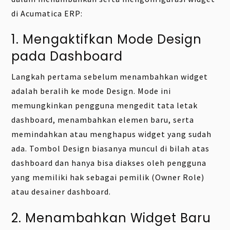
di Acumatica ERP:
1. Mengaktifkan Mode Design
pada Dashboard
Langkah pertama sebelum menambahkan widget
adalah beralih ke mode Design. Mode ini
memungkinkan pengguna mengedit tata letak
dashboard, menambahkan elemen baru, serta
memindahkan atau menghapus widget yang sudah
ada. Tombol Design biasanya muncul di bilah atas
dashboard dan hanya bisa diakses oleh pengguna
yang memiliki hak sebagai pemilik (Owner Role)
atau desainer dashboard.
2. Menambahkan Widget Baru