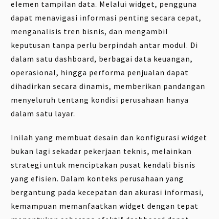
elemen tampilan data. Melalui widget, pengguna
dapat menavigasi informasi penting secara cepat,
menganalisis tren bisnis, dan mengambil
keputusan tanpa perlu berpindah antar modul. Di
dalam satu dashboard, berbagai data keuangan,
operasional, hingga performa penjualan dapat
dihadirkan secara dinamis, memberikan pandangan
menyeluruh tentang kondisi perusahaan hanya
dalam satu layar.
Inilah yang membuat desain dan konfigurasi widget
bukan lagi sekadar pekerjaan teknis, melainkan
strategi untuk menciptakan pusat kendali bisnis
yang efisien. Dalam konteks perusahaan yang
bergantung pada kecepatan dan akurasi informasi,
kemampuan memanfaatkan widget dengan tepat