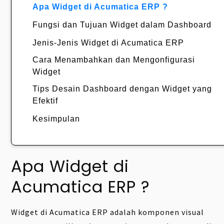
Apa Widget di Acumatica ERP ?
Fungsi dan Tujuan Widget dalam Dashboard
Jenis-Jenis Widget di Acumatica ERP
Cara Menambahkan dan Mengonfigurasi
Widget
Tips Desain Dashboard dengan Widget yang
Efektif
Kesimpulan
Apa Widget di
Acumatica ERP ?
Widget di Acumatica ERP adalah komponen visual