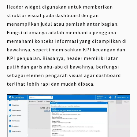
Header widget digunakan untuk memberikan
struktur visual pada dashboard dengan
menampilkan judul atau pemisah antar bagian.
Fungsi utamanya adalah membantu pengguna
memahami konteks informasi yang ditampilkan di
bawahnya, seperti memisahkan KPI keuangan dan
KPI penjualan. Biasanya, header memiliki latar
putih dan garis abu-abu di bawahnya, berfungsi
sebagai elemen pengarah visual agar dashboard
terlihat lebih rapi dan mudah dibaca.