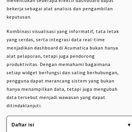
menentukan seberapa efektif dashboard dapat
bekerja sebagai alat analisis dan pengambilan
keputusan.
Kombinasi visualisasi yang informatif, tata letak
yang cerdas, serta integrasi data real-time
menjadikan dashboard di Acumatica bukan hanya
alat pelaporan, tetapi juga pendorong
produktivitas. Dengan memahami bagaimana
setiap widget berfungsi dan saling berhubungan,
pengguna dapat merancang sistem yang bukan
hanya menampilkan data, tetapi juga mengubah
data tersebut menjadi wawasan yang dapat
ditindaklanjuti.
Daftar isi
▾