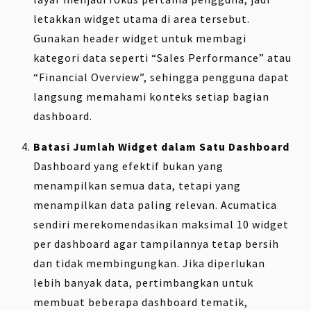
letakkan widget utama di area tersebut.
Gunakan header widget untuk membagi
kategori data seperti “Sales Performance” atau
“Financial Overview”, sehingga pengguna dapat
langsung memahami konteks setiap bagian
dashboard.
Batasi Jumlah Widget dalam Satu Dashboard
Dashboard yang efektif bukan yang
menampilkan semua data, tetapi yang
menampilkan data paling relevan. Acumatica
sendiri merekomendasikan maksimal 10 widget
per dashboard agar tampilannya tetap bersih
dan tidak membingungkan. Jika diperlukan
lebih banyak data, pertimbangkan untuk
membuat beberapa dashboard tematik,