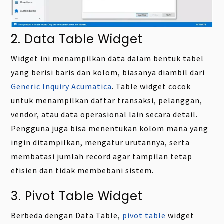
2. Data Table Widget
Widget ini menampilkan data dalam bentuk tabel
yang berisi baris dan kolom, biasanya diambil dari
Generic Inquiry Acumatica
. Table widget cocok
untuk menampilkan daftar transaksi, pelanggan,
vendor, atau data operasional lain secara detail.
Pengguna juga bisa menentukan kolom mana yang
ingin ditampilkan, mengatur urutannya, serta
membatasi jumlah record agar tampilan tetap
efisien dan tidak membebani sistem.
3. Pivot Table Widget
Berbeda dengan Data Table,
pivot table
widget