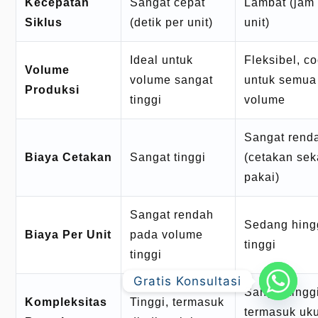
Kecepatan
Sangat cepat
Lambat (jam
Siklus
(detik per unit)
unit)
Ideal untuk
Fleksibel, c
Volume
volume sangat
untuk semua
Produksi
tinggi
volume
Sangat rend
Biaya Cetakan
Sangat tinggi
(cetakan sek
pakai)
Sangat rendah
Sedang hing
Biaya Per Unit
pada volume
tinggi
tinggi
Gratis Konsultasi
Sangat tingg
Kompleksitas
Tinggi, termasuk
termasuk uk