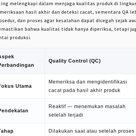
ling melengkapi dalam menjaga kualitas produk di lingk
meriksaan hasil akhir dan deteksi cacat, sementara QA 
osedur, dan proses agar kesalahan dapat dicegah sejak a
mastikan bahwa kualitas tidak hanya diperiksa, tetapi j
ntai produksi.
Aspek
Quality Control (QC)
Perbandingan
Memeriksa dan mengidentifikasi
Fokus Utama
cacat pada hasil akhir produk
Reaktif — menemukan masalah
Pendekatan
setelah terjadi
Tahap
Dilakukan saat atau setelah proses