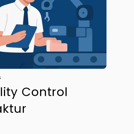
5
ity Control
aktur