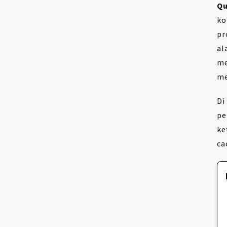
Qu
ko
pr
al
me
me
Di
pe
ke
ca