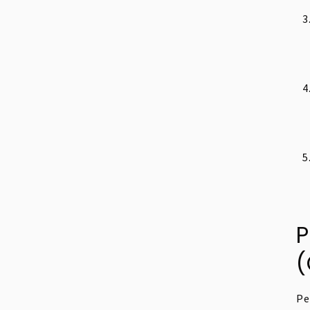
P
(
Pe