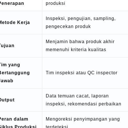
Penerapan
produksi
Inspeksi, pengujian, sampling,
Metode Kerja
pengecekan produk
Menjamin bahwa produk akhir
Tujuan
memenuhi kriteria kualitas
Tim yang
Bertanggung
Tim inspeksi atau QC inspector
Jawab
Data temuan cacat, laporan
Output
inspeksi, rekomendasi perbaikan
Peran dalam
Mengoreksi penyimpangan yang
Siklus Produksi
terdeteksi