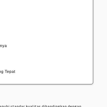
nnya
ng Tepat
enuhi standar kualitas dibandingkan dengan