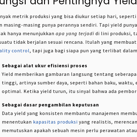
ungsi dan Pentingnya Yield
nyak metrik produksi yang bisa diukur setiap hari, sepert
n masing-masing punya perannya sendiri. Tapi yield punya 
dak hanya menunjukkan
apa yang terjadi
di lini produksi,
suatu tidak berjalan sesuai rencana. Itulah yang membuat 
ality control
, tapi juga bagi siapa pun yang terlibat dal
Sebagai alat ukur efisiensi proses
Yield memberikan gambaran langsung tentang seberapa ef
tinggi, artinya sumber daya, seperti bahan baku, waktu, 
optimal. Ketika yield turun, itu sinyal bahwa ada pemboro
Sebagai dasar pengambilan keputusan
Data yield yang konsisten membantu manajemen membuat
menentukan
kapasitas produksi
yang realistis, merenca
memutuskan apakah sebuah mesin perlu perawatan atau