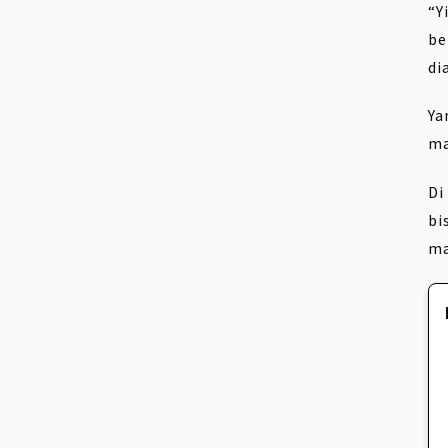
“Y
be
di
Ya
ma
Di
bi
ma