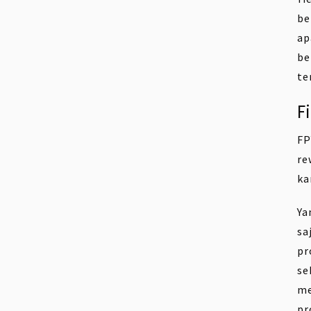
be
ap
be
te
F
FP
re
ka
Ya
sa
pr
se
me
pr