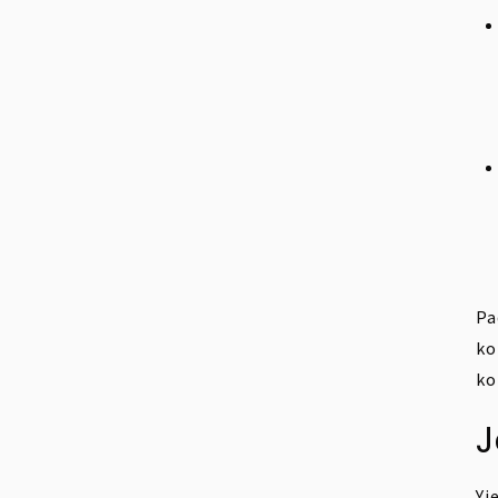
Pa
ko
ko
J
Yi