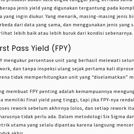
berapa jenis yield yang digunakan tergantung pada kompl
a yang ingin diukur. Yang menarik, masing-masing jenis 
rbeda dari data yang sama, dan menggunakan jenis yang 
rlihat lebih baik atau lebih buruk dari kondisi sebenarnya.
irst Pass Yield (FPY)
Y mengukur persentase unit yang berhasil melewati selur
work, dan tanpa inspeksi ulang sejak pertama kali diproses.
rena tidak memperhitungkan unit yang “diselamatkan” mel
ng membuat FPY penting adalah kemampuannya mengungka
ja memiliki final yield yang tinggi, tapi jika FPY-nya rend
oses rework sebelum akhirnya lolos, dan setiap rework it
harusnya tidak perlu ada. Dalam metodologi Six Sigma da
trik utama yang selalu dipantau karena langsung mencer
oduk akhir.