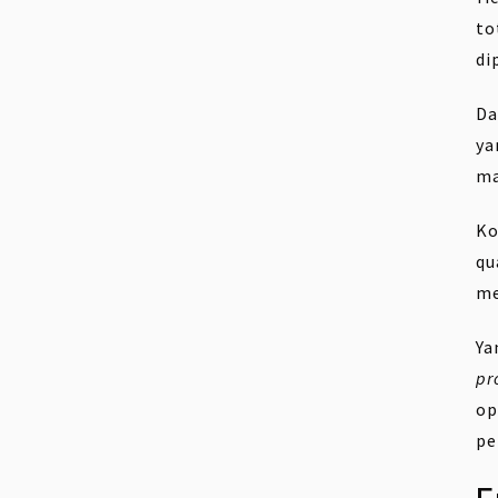
to
di
Da
ya
ma
Ko
qu
me
Ya
pr
op
pe