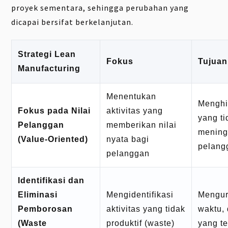
proyek sementara, sehingga perubahan yang
dicapai bersifat berkelanjutan.
Strategi Lean
Fokus
Tujuan
Manufacturing
Menentukan
Menghi
Fokus pada Nilai
aktivitas yang
yang ti
Pelanggan
memberikan nilai
mening
(Value-Oriented)
nyata bagi
pelang
pelanggan
Identifikasi dan
Eliminasi
Mengidentifikasi
Mengur
Pemborosan
aktivitas yang tidak
waktu,
(Waste
produktif (waste)
yang t