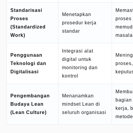
Standarisasi
Memast
Menetapkan
Proses
proses
prosedur kerja
(Standardized
memuda
standar
Work)
masala
Integrasi alat
Penggunaan
Meningk
digital untuk
Teknologi dan
proses
monitoring dan
Digitalisasi
keputu
kontrol
Membua
Pengembangan
Menanamkan
bagian
Budaya Lean
mindset Lean di
kerja,
(Lean Culture)
seluruh organisasi
metod