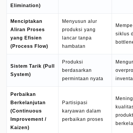
Elimination)
Menciptakan
Menyusun alur
Memper
Aliran Proses
produksi yang
siklus
yang Efisien
lancar tanpa
bottlen
(Process Flow)
hambatan
Produksi
Mengur
Sistem Tarik (Pull
berdasarkan
overpr
System)
permintaan nyata
inventa
Perbaikan
Meningk
Berkelanjutan
Partisipasi
kualita
(Continuous
karyawan dalam
produkt
Improvement /
perbaikan proses
berkel
Kaizen)