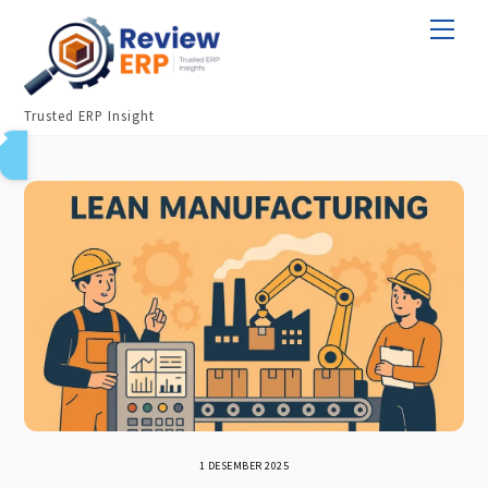
Skip
Men
to
content
Trusted ERP Insight
1 DESEMBER 2025