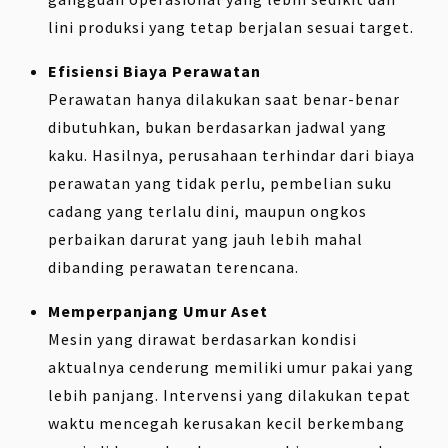
lini produksi yang tetap berjalan sesuai target.
Efisiensi Biaya Perawatan
Perawatan hanya dilakukan saat benar-benar
dibutuhkan, bukan berdasarkan jadwal yang
kaku. Hasilnya, perusahaan terhindar dari biaya
perawatan yang tidak perlu, pembelian suku
cadang yang terlalu dini, maupun ongkos
perbaikan darurat yang jauh lebih mahal
dibanding perawatan terencana.
Memperpanjang Umur Aset
Mesin yang dirawat berdasarkan kondisi
aktualnya cenderung memiliki umur pakai yang
lebih panjang. Intervensi yang dilakukan tepat
waktu mencegah kerusakan kecil berkembang