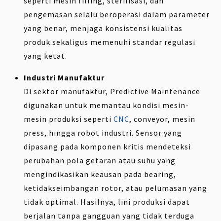
seperti mesin filling, sterilisasi, dan
pengemasan selalu beroperasi dalam parameter
yang benar, menjaga konsistensi kualitas
produk sekaligus memenuhi standar regulasi
yang ketat.
Industri Manufaktur
Di sektor manufaktur, Predictive Maintenance
digunakan untuk memantau kondisi mesin-
mesin produksi seperti
CNC
, conveyor, mesin
press, hingga robot industri. Sensor yang
dipasang pada komponen kritis mendeteksi
perubahan pola getaran atau suhu yang
mengindikasikan keausan pada bearing,
ketidakseimbangan rotor, atau pelumasan yang
tidak optimal. Hasilnya, lini produksi dapat
berjalan tanpa gangguan yang tidak terduga