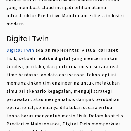
yang membuat cloud menjadi pilihan utama
infrastruktur Predictive Maintenance di era industri
modern.
Digital Twin
Digital Twin
adalah representasi virtual dari aset
fisik, sebuah
replika digital
yang mencerminkan
kondisi, perilaku, dan performa mesin secara real-
time berdasarkan data dari sensor. Teknologi ini
memungkinkan tim engineering untuk melakukan
simulasi skenario kegagalan, menguji strategi
perawatan, atau menganalisis dampak perubahan
operasional, semuanya dilakukan secara virtual
tanpa harus menyentuh mesin fisik. Dalam konteks
Predictive Maintenance, Digital Twin memperkuat