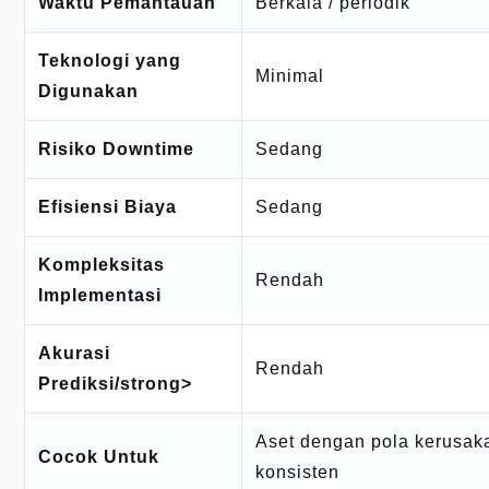
Waktu Pemantauan
Berkala / periodik
Teknologi yang
Minimal
Digunakan
Risiko Downtime
Sedang
Efisiensi Biaya
Sedang
Kompleksitas
Rendah
Implementasi
Akurasi
Rendah
Prediksi/strong>
Aset dengan pola kerusak
Cocok Untuk
konsisten