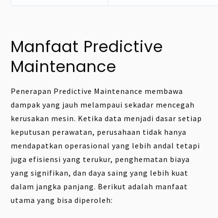
Manfaat Predictive
Maintenance
Penerapan Predictive Maintenance membawa
dampak yang jauh melampaui sekadar mencegah
kerusakan mesin. Ketika data menjadi dasar setiap
keputusan perawatan, perusahaan tidak hanya
mendapatkan operasional yang lebih andal tetapi
juga efisiensi yang terukur, penghematan biaya
yang signifikan, dan daya saing yang lebih kuat
dalam jangka panjang. Berikut adalah manfaat
utama yang bisa diperoleh: