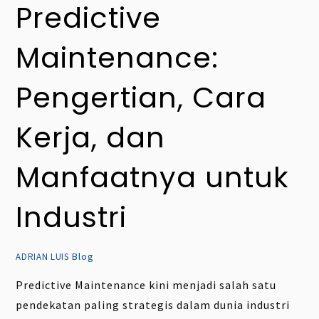
Predictive
Maintenance:
Pengertian, Cara
Kerja, dan
Manfaatnya untuk
Industri
Blog
ADRIAN LUIS
Predictive Maintenance kini menjadi salah satu
pendekatan paling strategis dalam dunia industri