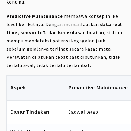
kontinu.
Predictive Maintenance
membawa konsep ini ke
level berikutnya. Dengan memanfaatkan
data real-
time, sensor IoT, dan kecerdasan buatan
, sistem
mampu mendeteksi potensi kegagalan jauh
sebelum gejalanya terlihat secara kasat mata.
Perawatan dilakukan tepat saat dibutuhkan, tidak
terlalu awal, tidak terlalu terlambat.
Aspek
Preventive Maintenance
Dasar Tindakan
Jadwal tetap