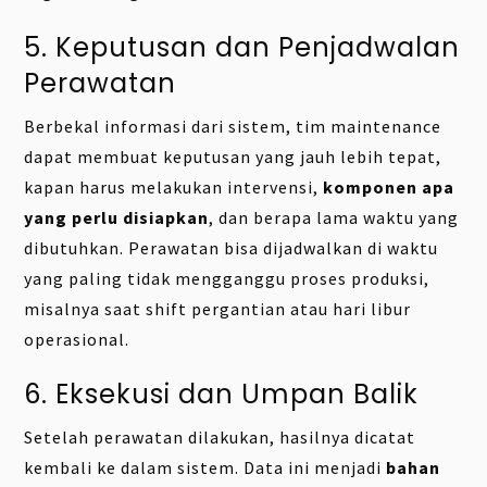
5. Keputusan dan Penjadwalan
Perawatan
Berbekal informasi dari sistem, tim maintenance
dapat membuat keputusan yang jauh lebih tepat,
kapan harus melakukan intervensi,
komponen apa
yang perlu disiapkan
, dan berapa lama waktu yang
dibutuhkan. Perawatan bisa dijadwalkan di waktu
yang paling tidak mengganggu proses produksi,
misalnya saat shift pergantian atau hari libur
operasional.
6. Eksekusi dan Umpan Balik
Setelah perawatan dilakukan, hasilnya dicatat
kembali ke dalam sistem. Data ini menjadi
bahan