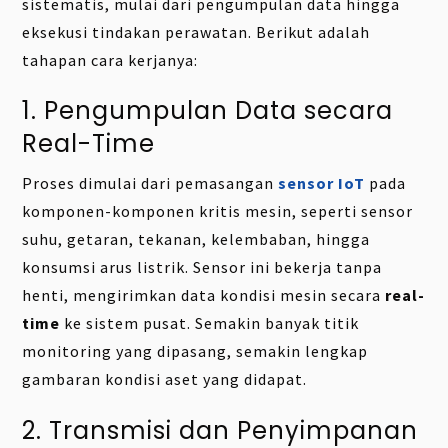
sistematis, mulai dari pengumpulan data hingga
eksekusi tindakan perawatan. Berikut adalah
tahapan cara kerjanya:
1. Pengumpulan Data secara
Real-Time
Proses dimulai dari pemasangan
sensor IoT
pada
komponen-komponen kritis mesin, seperti sensor
suhu, getaran, tekanan, kelembaban, hingga
konsumsi arus listrik. Sensor ini bekerja tanpa
henti, mengirimkan data kondisi mesin secara
real-
time
ke sistem pusat. Semakin banyak titik
monitoring yang dipasang, semakin lengkap
gambaran kondisi aset yang didapat.
2. Transmisi dan Penyimpanan