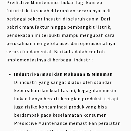
Predictive Maintenance bukan lagi konsep
futuristik, ia sudah diterapkan secara nyata di
berbagai sektor industri di seluruh dunia. Dari
pabrik manufaktur hingga pembangkit listrik,
pendekatan ini terbukti mampu mengubah cara
perusahaan mengelola aset dan operasionalnya
secara fundamental. Berikut adalah contoh
implementasinya di berbagai industri:
Industri Farmasi dan Makanan & Minuman
Di industri yang sangat diatur oleh standar
kebersihan dan kualitas ini, kegagalan mesin
bukan hanya berarti kerugian produksi, tetapi
juga risiko kontaminasi produk yang bisa
berdampak pada keselamatan konsumen.
Predictive Maintenance memastikan peralatan