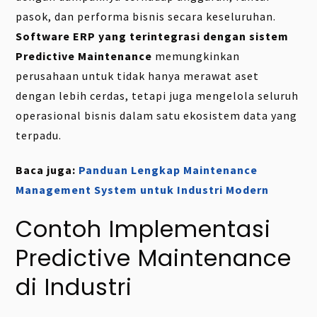
pasok, dan performa bisnis secara keseluruhan.
Software ERP yang terintegrasi dengan sistem
Predictive Maintenance
memungkinkan
perusahaan untuk tidak hanya merawat aset
dengan lebih cerdas, tetapi juga mengelola seluruh
operasional bisnis dalam satu ekosistem data yang
terpadu.
Baca juga:
Panduan Lengkap Maintenance
Management System untuk Industri Modern
Contoh Implementasi
Predictive Maintenance
di Industri