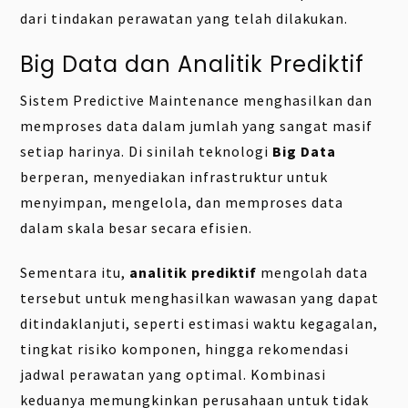
dari tindakan perawatan yang telah dilakukan.
Big Data dan Analitik Prediktif
Sistem Predictive Maintenance menghasilkan dan
memproses data dalam jumlah yang sangat masif
setiap harinya. Di sinilah teknologi
Big Data
berperan, menyediakan infrastruktur untuk
menyimpan, mengelola, dan memproses data
dalam skala besar secara efisien.
Sementara itu,
analitik prediktif
mengolah data
tersebut untuk menghasilkan wawasan yang dapat
ditindaklanjuti, seperti estimasi waktu kegagalan,
tingkat risiko komponen, hingga rekomendasi
jadwal perawatan yang optimal. Kombinasi
keduanya memungkinkan perusahaan untuk tidak