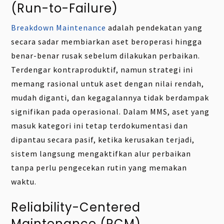
(Run-to-Failure)
Breakdown Maintenance
adalah pendekatan yang
secara sadar membiarkan aset beroperasi hingga
benar-benar rusak sebelum dilakukan perbaikan.
Terdengar kontraproduktif, namun strategi ini
memang rasional untuk aset dengan nilai rendah,
mudah diganti, dan kegagalannya tidak berdampak
signifikan pada operasional. Dalam MMS, aset yang
masuk kategori ini tetap terdokumentasi dan
dipantau secara pasif, ketika kerusakan terjadi,
sistem langsung mengaktifkan alur perbaikan
tanpa perlu pengecekan rutin yang memakan
waktu.
Reliability-Centered
Maintenance (RCM)