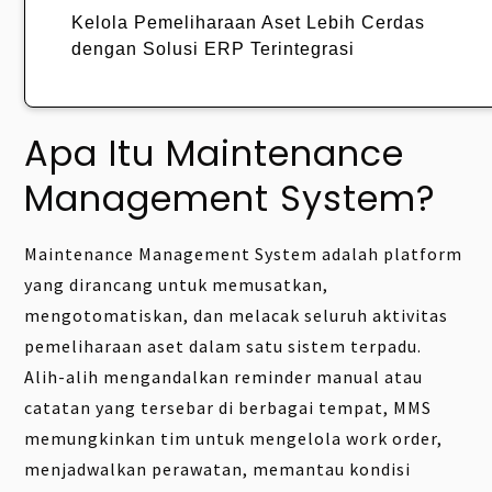
Kelola Pemeliharaan Aset Lebih Cerdas
dengan Solusi ERP Terintegrasi
Apa Itu Maintenance
Management System?
Maintenance Management System adalah platform
yang dirancang untuk memusatkan,
mengotomatiskan, dan melacak seluruh aktivitas
pemeliharaan aset dalam satu sistem terpadu.
Alih-alih mengandalkan reminder manual atau
catatan yang tersebar di berbagai tempat, MMS
memungkinkan tim untuk mengelola work order,
menjadwalkan perawatan, memantau kondisi