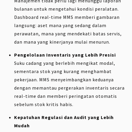
Manajemen tidak perlu lagi menunggu laporan
bulanan untuk mengetahui kondisi peralatan.
Dashboard real-time MMS memberi gambaran
langsung: aset mana yang sedang dalam
perawatan, mana yang mendekati batas servis,
dan mana yang kinerjanya mulai menurun.
Pengelolaan Inventaris yang Lebih Presisi
Suku cadang yang berlebih mengikat modal,
sementara stok yang kurang menghambat
pekerjaan. MMS menyeimbangkan keduanya
dengan memantau pergerakan inventaris secara
real-time dan memberi peringatan otomatis
sebelum stok kritis habis.
Kepatuhan Regulasi dan Audit yang Lebih
Mudah