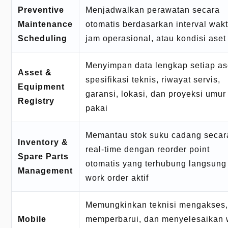
Preventive
Menjadwalkan perawatan secara
Maintenance
otomatis berdasarkan interval wakt
Scheduling
jam operasional, atau kondisi aset
Menyimpan data lengkap setiap as
Asset &
spesifikasi teknis, riwayat servis,
Equipment
garansi, lokasi, dan proyeksi umur
Registry
pakai
Memantau stok suku cadang secar
Inventory &
real-time dengan reorder point
Spare Parts
otomatis yang terhubung langsung
Management
work order aktif
Memungkinkan teknisi mengakses
Mobile
memperbarui, dan menyelesaikan 