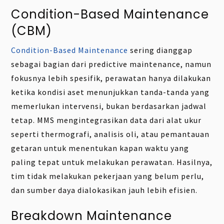
Condition-Based Maintenance
(CBM)
Condition-Based Maintenance
sering dianggap
sebagai bagian dari predictive maintenance, namun
fokusnya lebih spesifik, perawatan hanya dilakukan
ketika kondisi aset menunjukkan tanda-tanda yang
memerlukan intervensi, bukan berdasarkan jadwal
tetap. MMS mengintegrasikan data dari alat ukur
seperti thermografi, analisis oli, atau pemantauan
getaran untuk menentukan kapan waktu yang
paling tepat untuk melakukan perawatan. Hasilnya,
tim tidak melakukan pekerjaan yang belum perlu,
dan sumber daya dialokasikan jauh lebih efisien.
Breakdown Maintenance