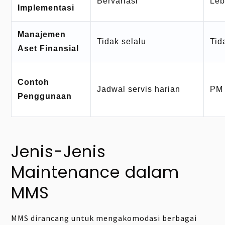
Bervariasi
Leb
Implementasi
Manajemen
Tidak selalu
Tid
Aset Finansial
Contoh
Jadwal servis harian
PM 
Penggunaan
Jenis-Jenis
Maintenance dalam
MMS
MMS dirancang untuk mengakomodasi berbagai