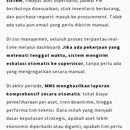
sistem
, riwayat aset diperbarui, jadwal PM
berikutnya disesuaikan, stok inventaris berkurang,
dan purchase request masuk ke procurement. Tidak
ada satu pun email yang perlu dikirim manual.
Di sisi manajemen, seluruh proses terpantau real-
time melalui dashboard.
Jika ada pekerjaan yang
melewati tenggat waktu, sistem mengirim
eskalasi otomatis ke supervisor
, tanpa perlu ada
yang mengingatkan secara manual.
Di akhir periode,
MMS menghasilkan laporan
komprehensif secara otomatis
: total biaya
pemeliharaan per aset, tren downtime, hingga
performa tim teknisi. Data inilah yang menjadi
dasar keputusan strategis, apakah aset lebih
ekonomis diperbaiki atau diganti, apakah tim perlu