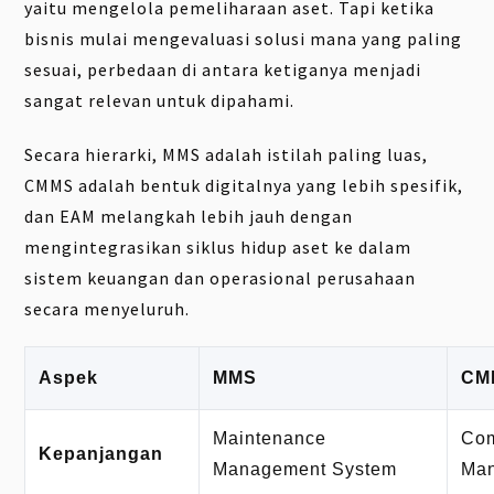
yaitu mengelola pemeliharaan aset. Tapi ketika
bisnis mulai mengevaluasi solusi mana yang paling
sesuai, perbedaan di antara ketiganya menjadi
sangat relevan untuk dipahami.
Secara hierarki, MMS adalah istilah paling luas,
CMMS adalah bentuk digitalnya yang lebih spesifik,
dan EAM melangkah lebih jauh dengan
mengintegrasikan siklus hidup aset ke dalam
sistem keuangan dan operasional perusahaan
secara menyeluruh.
Aspek
MMS
CM
Maintenance
Com
Kepanjangan
Management System
Man