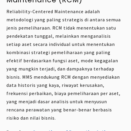
Reliability-Centered Maintenance adalah
metodologi yang paling strategis di antara semua
jenis pemeliharaan. RCM tidak menentukan satu
pendekatan tunggal, melainkan menganalisis
setiap aset secara individual untuk menentukan
kombinasi strategi pemeliharaan yang paling
efektif berdasarkan fungsi aset, mode kegagalan
yang mungkin terjadi, dan dampaknya terhadap
bisnis. MMS mendukung RCM dengan menyediakan
data historis yang kaya, riwayat kerusakan,
frekuensi perbaikan, biaya pemeliharaan per aset,
yang menjadi dasar analisis untuk menyusun
rencana perawatan yang benar-benar berbasis
risiko dan nilai bisnis.