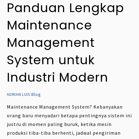
Panduan Lengkap
Maintenance
Management
System untuk
Industri Modern
Blog
ADRIAN LUIS
Maintenance Management System? Kebanyakan
orang baru menyadari betapa pentingnya sistem ini
justru di momen paling buruk, ketika mesin
produksi tiba-tiba berhenti, jadwal pengiriman