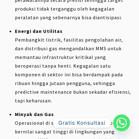
perawatannya secara presisi sehingga target
produksi tidak terganggu oleh kegagalan
peralatan yang sebenarnya bisa diantisipasi.
Energi dan Utilitas
Pembangkit listrik, fasilitas pengolahan air,
dan distribusi gas mengandalkan MMS untuk
memantau infrastruktur kritikal yang
beroperasi tanpa henti. Kegagalan satu
komponen di sektor ini bisa berdampak pada
ribuan hingga jutaan pengguna, sehingga
predictive maintenance bukan sekadar efisiensi,
tapi keharusan.
Minyak dan Gas
Gratis Konsultasi
Operasional di sektor ini melibatkan aset
bernilai sangat tinggi di lingkungan yang