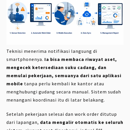
Teknisi menerima notifikasi langsung di
smartphonenya.
Ia bisa membaca riwayat aset,
mengecek ketersediaan suku cadang, dan
memulai pekerjaan, semuanya dari satu aplikasi
mobile
tanpa perlu kembali ke kantor atau
menghubungi gudang secara manual. Sistem sudah
menangani koordinasi itu di latar belakang.
Setelah pekerjaan selesai dan work order ditutup
dari lapangan,
data mengalir otomatis ke seluruh