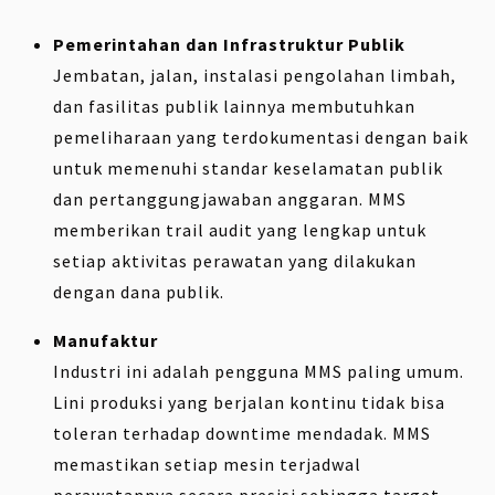
Pemerintahan dan Infrastruktur Publik
Jembatan, jalan, instalasi pengolahan limbah,
dan fasilitas publik lainnya membutuhkan
pemeliharaan yang terdokumentasi dengan baik
untuk memenuhi standar keselamatan publik
dan pertanggungjawaban anggaran. MMS
memberikan trail audit yang lengkap untuk
setiap aktivitas perawatan yang dilakukan
dengan dana publik.
Manufaktur
Industri ini adalah pengguna MMS paling umum.
Lini produksi yang berjalan kontinu tidak bisa
toleran terhadap downtime mendadak. MMS
memastikan setiap mesin terjadwal