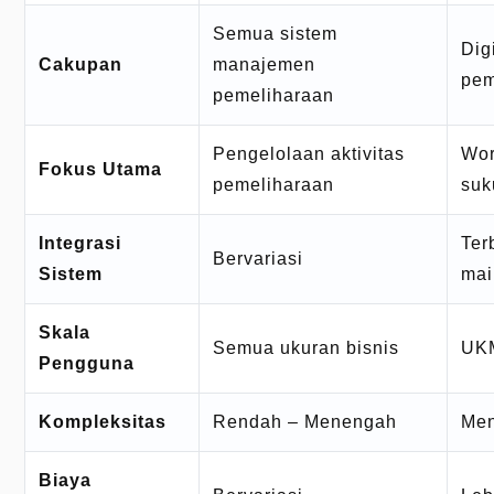
Semua sistem
Dig
Cakupan
manajemen
pem
pemeliharaan
Pengelolaan aktivitas
Wor
Fokus Utama
pemeliharaan
suk
Integrasi
Ter
Bervariasi
Sistem
mai
Skala
Semua ukuran bisnis
UK
Pengguna
Kompleksitas
Rendah – Menengah
Me
Biaya